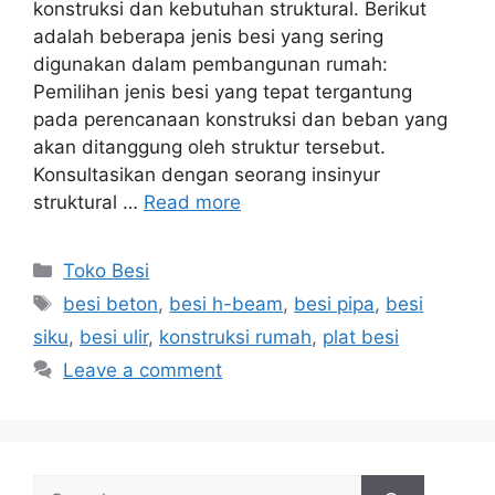
konstruksi dan kebutuhan struktural. Berikut
adalah beberapa jenis besi yang sering
digunakan dalam pembangunan rumah:
Pemilihan jenis besi yang tepat tergantung
pada perencanaan konstruksi dan beban yang
akan ditanggung oleh struktur tersebut.
Konsultasikan dengan seorang insinyur
struktural …
Read more
Categories
Toko Besi
Tags
besi beton
,
besi h-beam
,
besi pipa
,
besi
siku
,
besi ulir
,
konstruksi rumah
,
plat besi
Leave a comment
Search