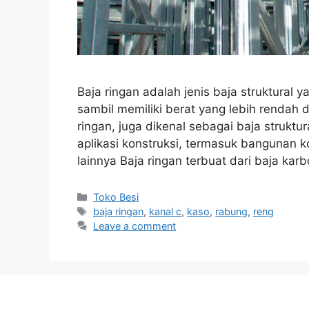
Baja ringan adalah jenis baja struktural y
sambil memiliki berat yang lebih rendah 
ringan, juga dikenal sebagai baja strukt
aplikasi konstruksi, termasuk bangunan k
lainnya Baja ringan terbuat dari baja ka
Categories
Toko Besi
Tags
baja ringan
,
kanal c
,
kaso
,
rabung
,
reng
Leave a comment