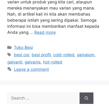
varian untuk produk yang kita cari, ataupun
mereka menanyakan mau varian yang mana.
Nah, di artikel kali ini kita akan membahas
beberapa istilah yang sering dipakai. Semoga
informasi ini bisa memberikan manfaat kepada
Anda yang …
Read more
Categories
Toko Besi
Tags
besi cor
,
besi profil
,
cold-rolled
,
galvalum
,
galvanil
,
galvanis
,
hot-rolled
Leave a comment
Search
for: